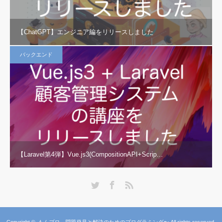
【ChatGPT】エンジニア編をリリースしました
バックエンド
【Laravel第4弾】Vue.js3(CompositionAPI+Scrip…
Twitter
Facebook
RSS