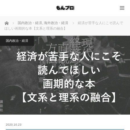
ホーム
国内政治・経済
,
海外政治・経済
経済が苦手な人にこそ読んで
ほしい画期的な本【文系と理系の融合】
国内政治・経済
2020.10.23