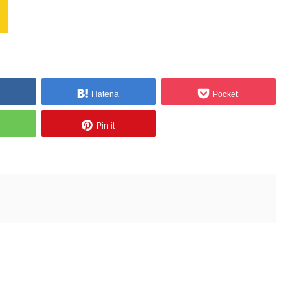
Hatena
Pocket
Pin it