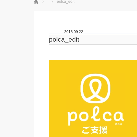
ホーム
polca_edit
2018.09.22
polca_edit