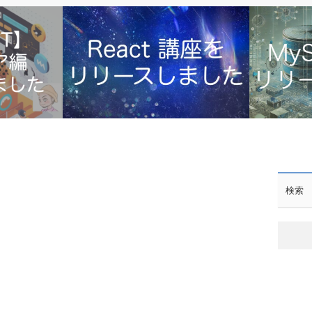
MySQLの
編をリリースし
【React】初心者向け講座をリリースし
検索
ました【MUI】【Udemy】