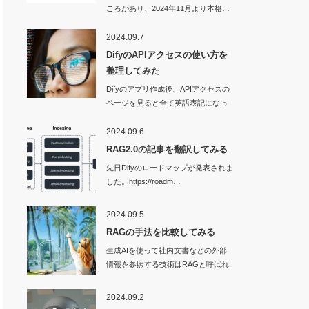
ころがあり、2024年11月より本格…
2024.09.7
DifyのAPIアクセスの使い方を
整理してみた
Difyのアプリ作成後、APIアクセスの
ページを見ると全て英語表記になっ
ていて…
2024.09.6
RAG2.0の記事を翻訳してみる
先日Difyのロードマップが発表されま
した。https://roadm…
2024.09.5
RAGの手法を比較してみる
生成AIを使って社内文書などの外部
情報を参照する技術はRAGと呼ばれ
ます。…
2024.09.2