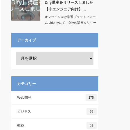
Dify講座をリリースしました
【非エンジニア向け】…
オンライン向け学習プラットフォー
ム Udemyにて、Difyの講座をリリー
スし…
アーカイブ
カテゴリー
Web開発
175
ビジネス
68
教養
81