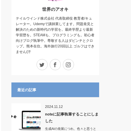
世界のアオキ
テイルウインド株式会社 代表取締役 教育者/キュ
レーター。Udemyで講師業してます。問題発見と
解決のための新時代の学習を。最終学歴より最新
学習歴を。STEAMも、プログラミングも。初心者
向けブログ執筆中。尊敬する人はダビンチとクロ
ップ。熊本在住。海外旅行20回以上 ゴルフはでき
ません(汗
Twitter
Facebook
Instagram
最近の記事
2024.11.12
noteに記事執筆することにしま
した
生成AIの発展につれ、色々と思うと