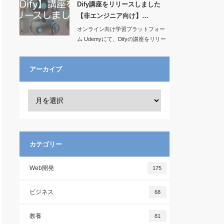
Dify講座をリリースしました
【非エンジニア向け】…
オンライン向け学習プラットフォー
ム Udemyにて、Difyの講座をリリー
スし…
アーカイブ
カテゴリー
Web開発
175
ビジネス
68
教養
81