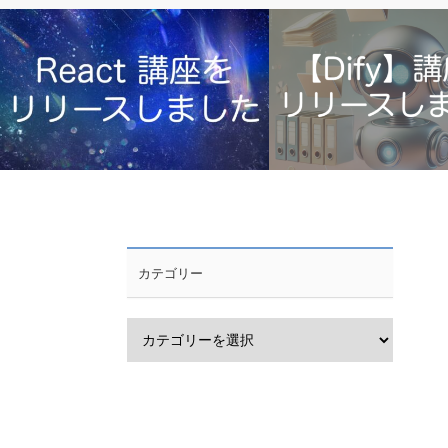
【React】初心者向け講座をリリースし
Dify講座をリリースしまし
カテゴリー
ました【MUI】【Udemy】
ニア向け】