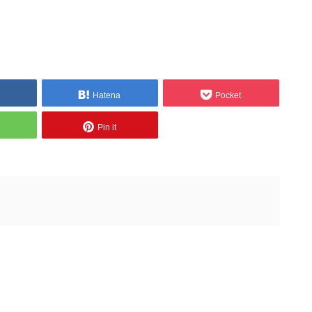
Hatena
Pocket
Pin it