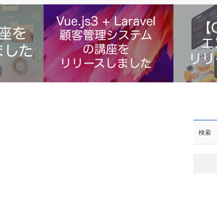
た【非エンジ
【Laravel第4弾】
【ChatG
検索
Vue.js3(CompositionAPI+Scrip…
ました