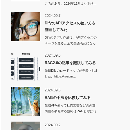
ころがあり、2024年11月より本格…
2024.09.7
DifyのAPIアクセスの使い方を
整理してみた
Difyのアプリ作成後、APIアクセスの
ページを見ると全て英語表記になっ
ていて…
2024.09.6
RAG2.0の記事を翻訳してみる
先日Difyのロードマップが発表されま
した。https://roadm…
2024.09.5
RAGの手法を比較してみる
生成AIを使って社内文書などの外部
情報を参照する技術はRAGと呼ばれ
ます。…
2024.09.2