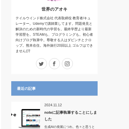
世界のアオキ
テイルウインド株式会社 代表取締役 教育者/キュ
レーター。Udemyで講師業してます。問題発見と
解決のための新時代の学習を。最終学歴より最新
学習歴を。STEAMも、プログラミングも。初心者
向けブログ執筆中。尊敬する人はダビンチとクロ
ップ。熊本在住。海外旅行20回以上 ゴルフはでき
ません(汗
Twitter
Facebook
Instagram
最近の記事
2024.11.12
noteに記事執筆することにしま
した
生成AIの発展につれ、色々と思うと