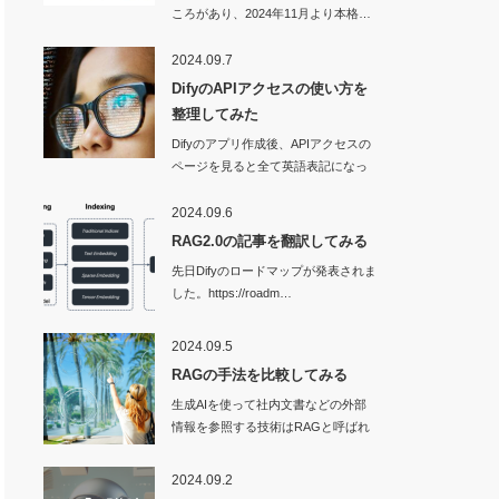
ころがあり、2024年11月より本格…
2024.09.7
DifyのAPIアクセスの使い方を
整理してみた
Difyのアプリ作成後、APIアクセスの
ページを見ると全て英語表記になっ
ていて…
2024.09.6
RAG2.0の記事を翻訳してみる
先日Difyのロードマップが発表されま
した。https://roadm…
2024.09.5
RAGの手法を比較してみる
生成AIを使って社内文書などの外部
情報を参照する技術はRAGと呼ばれ
ます。…
2024.09.2