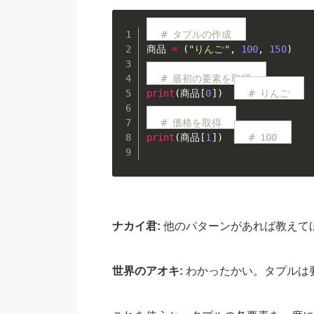
# タプルの作成
商品 
=
(
"りんご"
,
100
,
150
)
# 最初の要素を取得
print
(
商品
[
0
]
)
# りんご
# 価格を取得
print
(
商品
[
1
]
)
# 100
ナカイ君:
他のパターンがあれば教えて
世界のアオキ:
わかったかい。タプルは