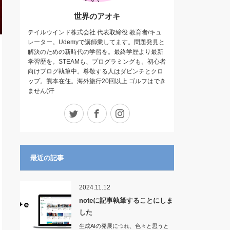
世界のアオキ
テイルウインド株式会社 代表取締役 教育者/キュ
レーター。Udemyで講師業してます。問題発見と
解決のための新時代の学習を。最終学歴より最新
学習歴を。STEAMも、プログラミングも。初心者
向けブログ執筆中。尊敬する人はダビンチとクロ
ップ。熊本在住。海外旅行20回以上 ゴルフはでき
ません(汗
Twitter
Facebook
Instagram
最近の記事
2024.11.12
noteに記事執筆することにしま
した
生成AIの発展につれ、色々と思うと