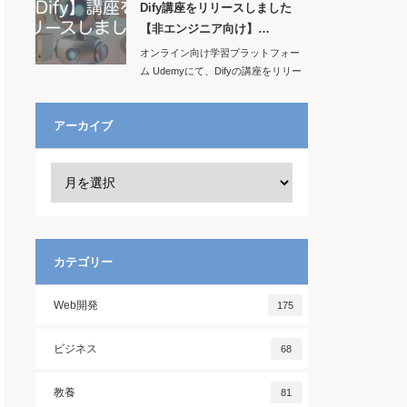
Dify講座をリリースしました
【非エンジニア向け】…
オンライン向け学習プラットフォー
ム Udemyにて、Difyの講座をリリー
スし…
アーカイブ
カテゴリー
Web開発
175
ビジネス
68
教養
81