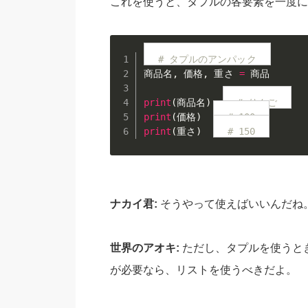
これを使うと、タプルの各要素を一度に
# タプルのアンパック
商品名
,
 価格
,
 重さ 
=
 商品

print
(
商品名
)
# りんご
print
(
価格
)
# 100
print
(
重さ
)
# 150
ナカイ君:
そうやって使えばいいんだね
世界のアオキ:
ただし、タプルを使うと
が必要なら、リストを使うべきだよ。