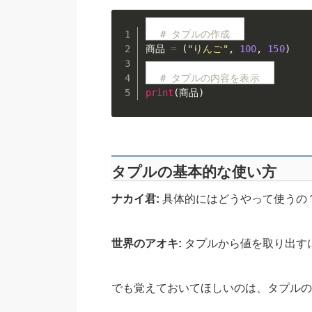
# タプルの作成
商品 
=
(
"りんご"
,
100
,
150
)
# タプルの内容を表示
print
(
商品
)
タプルの基本的な使い方
ナカイ君:
具体的にはどうやって使うの
世界のアオキ:
タプルから値を取り出す
でも覚えておいてほしいのは、タプルの