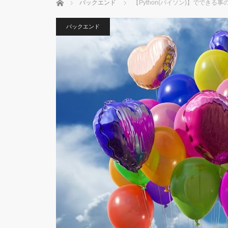
ホーム
バックエンド
【Python(パイソン)】ででき
バックエンド