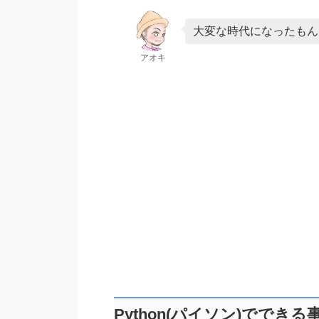
大変な時代になったもん
アオキ
Python(パイソン)ででき