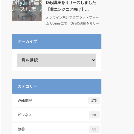
Dify講座をリリースしました
【非エンジニア向け】…
オンライン向け学習プラットフォー
ム Udemyにて、Difyの講座をリリー
スし…
アーカイブ
カテゴリー
Web開発
175
ビジネス
68
教養
81