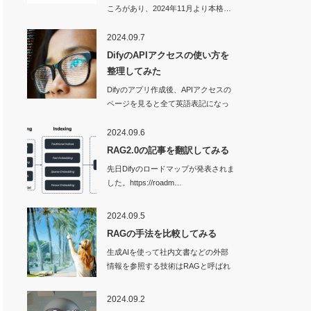
ころがあり、2024年11月より本格…
2024.09.7
DifyのAPIアクセスの使い方を
整理してみた
Difyのアプリ作成後、APIアクセスの
ページを見ると全て英語表記になっ
ていて…
2024.09.6
RAG2.0の記事を翻訳してみる
先日Difyのロードマップが発表されま
した。https://roadm…
2024.09.5
RAGの手法を比較してみる
生成AIを使って社内文書などの外部
情報を参照する技術はRAGと呼ばれ
ます。…
2024.09.2