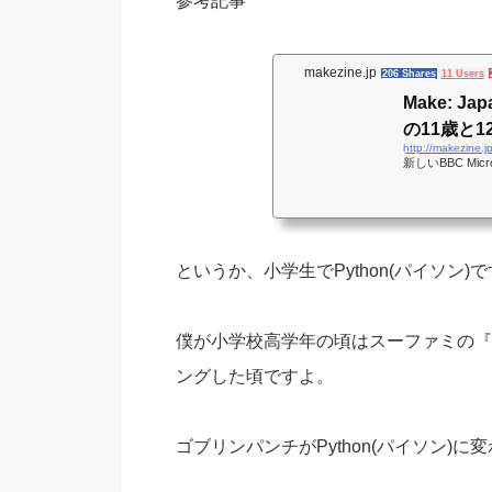
参考記事
makezine.jp
206 Shares
11 Users
Make: Japan | BBCのMicro:bit
の11歳と1
http://makezine.j
新しいBBC Micr
というか、小学生でPython(パイソン
僕が小学校高学年の頃はスーファミの『
ングした頃ですよ。
ゴブリンパンチがPython(パイソン)