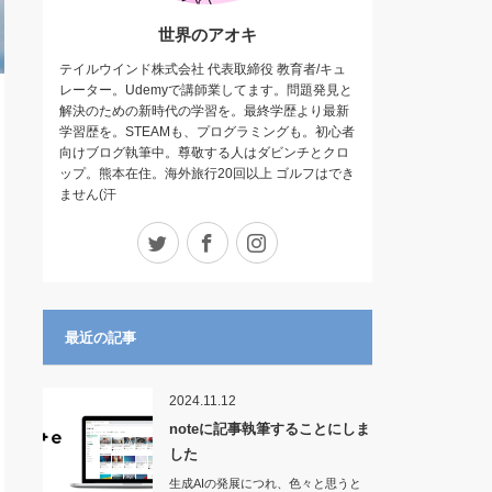
世界のアオキ
テイルウインド株式会社 代表取締役 教育者/キュ
レーター。Udemyで講師業してます。問題発見と
解決のための新時代の学習を。最終学歴より最新
学習歴を。STEAMも、プログラミングも。初心者
向けブログ執筆中。尊敬する人はダビンチとクロ
ップ。熊本在住。海外旅行20回以上 ゴルフはでき
ません(汗
Twitter
Facebook
Instagram
最近の記事
2024.11.12
noteに記事執筆することにしま
した
生成AIの発展につれ、色々と思うと