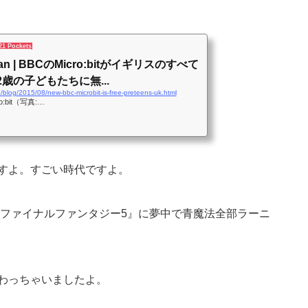
21 Pockets
がイギリスのすべて
2歳の子どもたちに無...
p/blog/2015/08/new-bbc-microbit-is-free-preteens-uk.html
o:bit（写真:…
)ですよ。すごい時代ですよ。
ファイナルファンタジー5』に夢中で青魔法全部ラーニ
に変わっちゃいましたよ。