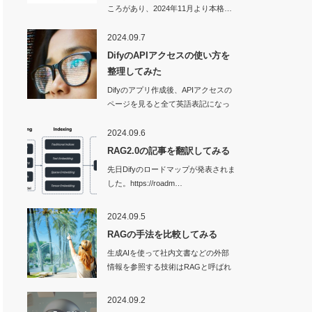
ころがあり、2024年11月より本格…
2024.09.7
DifyのAPIアクセスの使い方を
整理してみた
Difyのアプリ作成後、APIアクセスの
ページを見ると全て英語表記になっ
ていて…
2024.09.6
RAG2.0の記事を翻訳してみる
先日Difyのロードマップが発表されま
した。https://roadm…
2024.09.5
RAGの手法を比較してみる
生成AIを使って社内文書などの外部
情報を参照する技術はRAGと呼ばれ
ます。…
2024.09.2