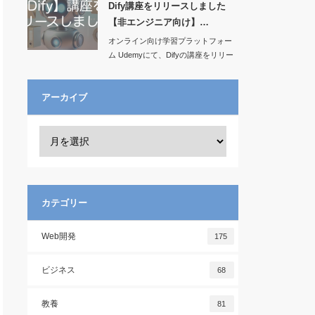
Dify講座をリリースしました
【非エンジニア向け】…
オンライン向け学習プラットフォー
ム Udemyにて、Difyの講座をリリー
スし…
アーカイブ
カテゴリー
Web開発
175
ビジネス
68
教養
81