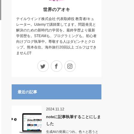
世界のアオキ
テイルウインド株式会社 代表取締役 教育者/キュ
レーター。Udemyで講師業してます。問題発見と
解決のための新時代の学習を。最終学歴より最新
学習歴を。STEAMも、プログラミングも。初心者
向けブログ執筆中。尊敬する人はダビンチとクロ
ップ。熊本在住。海外旅行20回以上 ゴルフはでき
ません(汗
Twitter
Facebook
Instagram
最近の記事
2024.11.12
noteに記事執筆することにしま
した
生成AIの発展につれ、色々と思うと