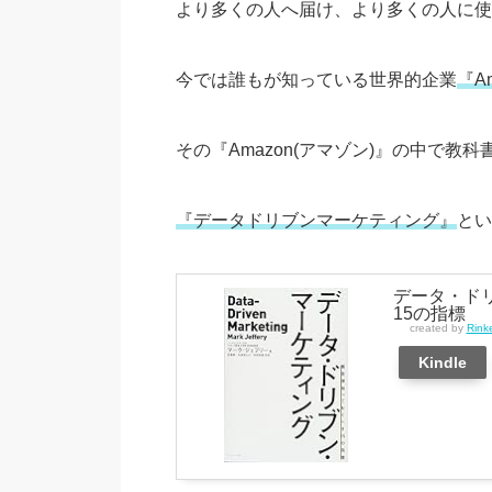
より多くの人へ届け、より多くの人に使
今では誰もが知っている世界的企業
『A
その『Amazon(アマゾン)』の中で教
『データドリブンマーケティング』
とい
データ・ド
15の指標
created by
Rink
Kindle