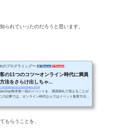
知られていったのだろうと思います。
めのプログラミング〜
46 Shares
1 Pocket
客の11つのコツ〜オンライン時代に満員
方法をさらけ出しちゃ...
.com/attracts-customers.html
derDojo熊本第一回のイベントを、満員御礼で迎えることが
この記事では、オンライン時代ならではイベント集客方法、
コツについて書いています。正直この記事を書くべきかどう
のですが、あえてさらけ出すことで、他のCoderDojo立ち
方や、新しくイベントを始めようと思っている方の何かしら
と思い、あえて書いちゃうことにしました。気分を害された
てもらうことを、
ませんです。ではさっそく・・イベント集客が満席になるま
ojoを知...