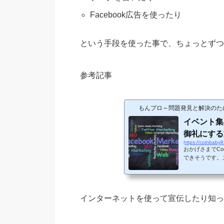
Facebook広告を使ったり
という手段を使った事で、ちょっとずつ
参考記事
もんプロ～問題発見と解決のた
イベント集
御礼にする
https://coinbaby8
おかげさまでCo
できそうです。
イベント集客の
かしばらく迷った
上げたばかりの
の参考になれば
インターネットを使って宣伝したり知っ
方がいたらすみ
での道のりCoderD